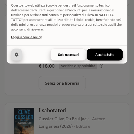
Questo sito web utilizza i cookie per gestire il funzionamento tecnico
dell'accesso degli utenti e gestione dell'account, per la misurazione del
traffico e per offrire a tutti contenuti personalizzati. Clicca su "ACCETTA
TUTTO" per acconsentire all'utilizzo di tutti i tipi di cookie, beneficiando così
Il viaggio del Basilisco. Le memorie
della miglior esperienza possibile, oppure seleziona qui sotto solo quelli che
di Lady Trent
acconsenti di ricevere.
Brennan Marie
- Autore
Leggi la cookie policy
Armenia (2025)
- Editore
(1)
Solo necessari
Accetta tutto
€ 18,00
Verifica disponibilità
Seleziona libreria
I sabotatori
Cussler Clive;Du Brul Jack
- Autore
Longanesi (2026)
- Editore