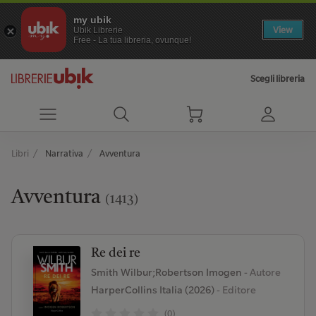
my ubik
View
Ubik Librerie
Free - La tua libreria, ovunque!
Scegli libreria
Libri
Narrativa
Avventura
Avventura
(1413)
Re dei re
Smith Wilbur;Robertson Imogen
- Autore
HarperCollins Italia (2026)
- Editore
(0)